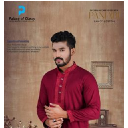
ভূরুঙ্গামারীতে ১৭৪০ মিটার অবৈধ
চায়না দুয়ারী জাল জব্দ করে ধ্বংস
করল প্রশাসন
ভূরুঙ্গামারীতে পুলিশ-বিজিবির যৌথ
অভিযানে গাঁজার গাছ সহ
মাদককারবারি আটক
জরায়ুমুখ ক্যান্সার স্ক্রিনিংয়ে কুড়িগ্রামে
সেরা নাগেশ্বরী, সম্মাননা পেলেন নার্স
নাজমা