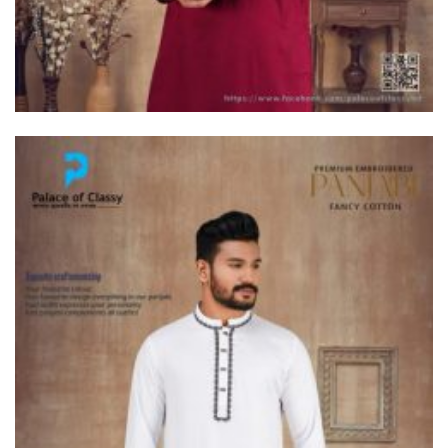
দুধকুমার নদে সাঁড়াশি অভিযান, জব্দ ২
হাজার ৫০০ মিটার চায়না জাল
ভূরুঙ্গামারীতে ভারতীয় গরু সহ ৩
যুবক গ্রেপ্তার