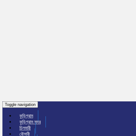
Toggle navigation
কুড়িগ্রাম
কুড়িগ্রাম সদর
চিলমারী
রৌমারী