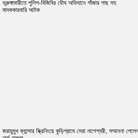
ভূরুঙ্গামারীতে পুলিশ-বিজিবির যৌথ অভিযানে গাঁজার গাছ সহ
মাদককারবারি আটক
জরায়ুমুখ ক্যান্সার স্ক্রিনিংয়ে কুড়িগ্রামে সেরা নাগেশ্বরী, সম্মাননা পেলে