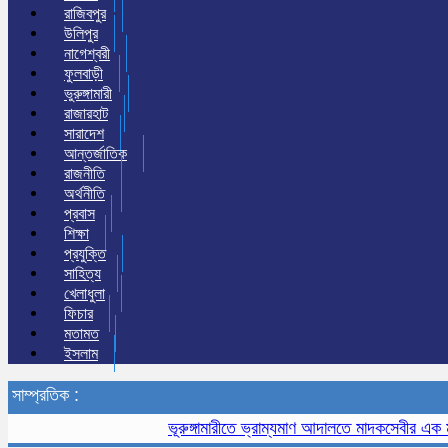
রাজিবপুর
উলিপুর
নাগেশ্বরী
ফুলবাড়ী
ভুরুঙ্গামারী
রাজারহাট
সারাদেশ
আন্তর্জাতিক
রাজনীতি
অর্থনীতি
প্রবাস
শিক্ষা
প্রযুক্তি
সাহিত্য
খেলাধুলা
ফিচার
মতামত
ইসলাম
সাম্প্রতিক :
ভূরুঙ্গামারীতে ভ্রাম্যমাণ আদালতে মাদকসেবীর এক মাসের 