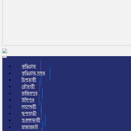
Toggle
navigation
কুড়িগ্রাম
কুড়িগ্রাম সদর
চিলমারী
রৌমারী
রাজিবপুর
উলিপুর
নাগেশ্বরী
ফুলবাড়ী
ভুরুঙ্গামারী
রাজারহাট