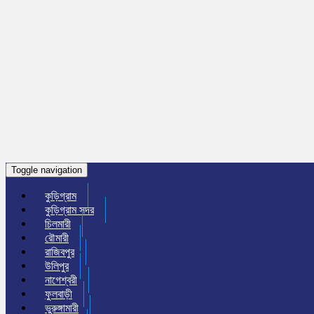
Toggle navigation
কুড়িগ্রাম
কুড়িগ্রাম সদর
চিলমারী
রৌমারী
রাজিবপুর
উলিপুর
নাগেশ্বরী
ফুলবাড়ী
ভুরুঙ্গামারী