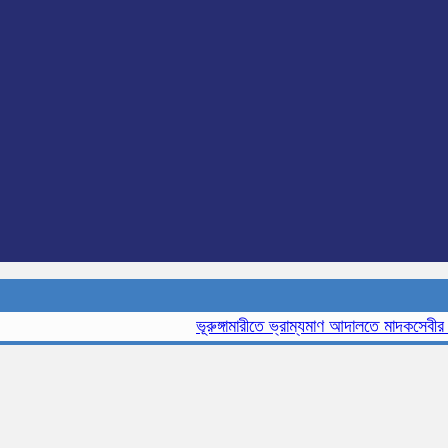
ভূরুঙ্গামারীতে ভ্রাম্যমাণ আদালতে মাদকসেবীর এক ম