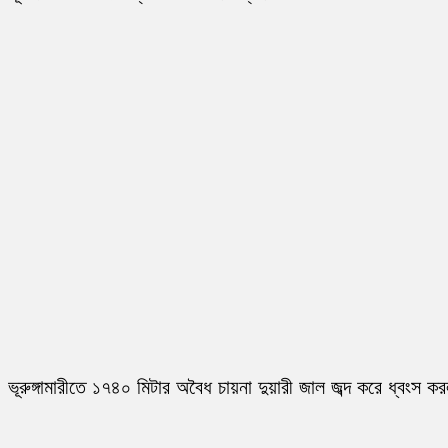
ভূরুঙ্গামারীতে ১৭৪০ মিটার অবৈধ চায়না দুয়ারী জাল জব্দ করে ধ্বংস ক