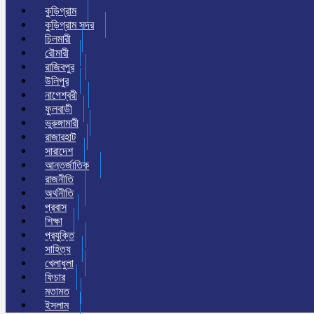
কুড়িগ্রাম
কুড়িগ্রাম সদর
চিলমারী
রৌমারী
রাজিবপুর
উলিপুর
নাগেশ্বরী
ফুলবাড়ী
ভুরুঙ্গামারী
রাজারহাট
সারাদেশ
আন্তর্জাতিক
রাজনীতি
অর্থনীতি
প্রবাস
শিক্ষা
প্রযুক্তি
সাহিত্য
খেলাধুলা
ফিচার
মতামত
ইসলাম