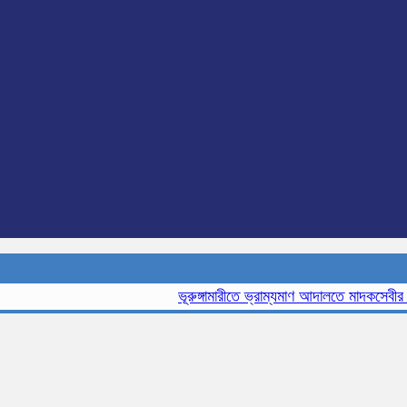
ভূরুঙ্গামারীতে ভ্রাম্যমাণ আদালতে মাদকসেবীর এক ম