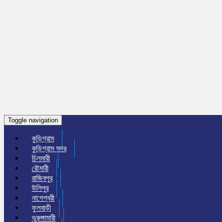
Toggle navigation
কুড়িগ্রাম
কুড়িগ্রাম সদর
চিলমারী
রৌমারী
রাজিবপুর
উলিপুর
নাগেশ্বরী
ফুলবাড়ী
ভুরুঙ্গামারী