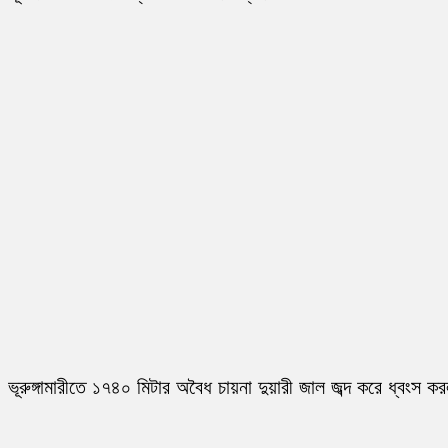
ভূরুঙ্গামারীতে ১৭৪০ মিটার অবৈধ চায়না দুয়ারী জাল জব্দ করে ধ্বংস ক