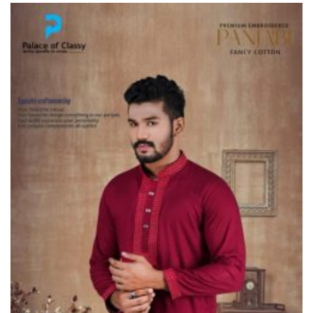
ভূরুঙ্গামারীতে ১৭৪০ মিটার অবৈধ
চায়না দুয়ারী জাল জব্দ করে ধ্বংস
করল প্রশাসন