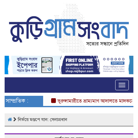
Toggle
naviga
সাম্প্রতিক :
ভূরুঙ্গামারীতে ভ্রাম্যমাণ আদালতে মাদকসেবীর এক
নির্ভয়ে মণ্ডপে যান: সেনাপ্রধান