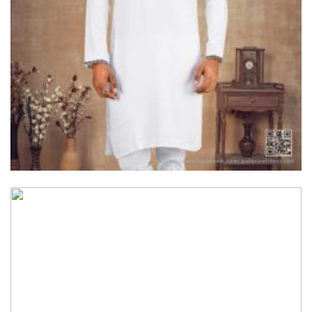
ভূরুঙ্গামারীতে পুলিশ-বিজিবির যৌথ
অভিযানে গাঁজার গাছ সহ
মাদককারবারি আটক