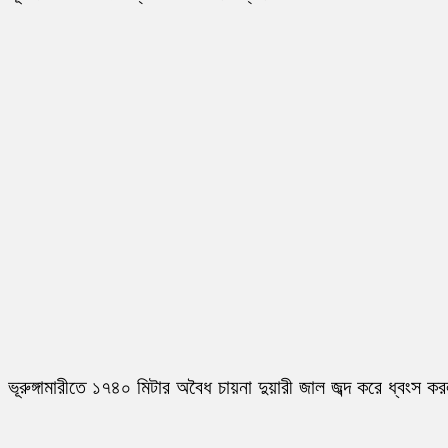
ভূরুঙ্গামারীতে ১৭৪০ মিটার অবৈধ চায়না দুয়ারী জাল জব্দ করে ধ্বংস ক