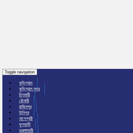
Toggle navigation
কুড়িগ্রাম
কুড়িগ্রাম সদর
চিলমারী
রৌমারী
রাজিবপুর
উলিপুর
নাগেশ্বরী
ফুলবাড়ী
ভুরুঙ্গামারী