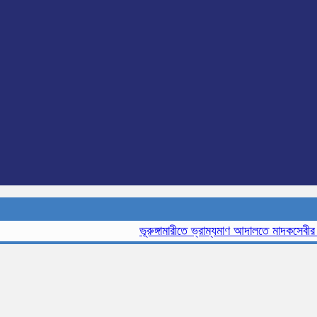
ভূরুঙ্গামারীতে ভ্রাম্যমাণ আদালতে মাদকসেবীর এক ম