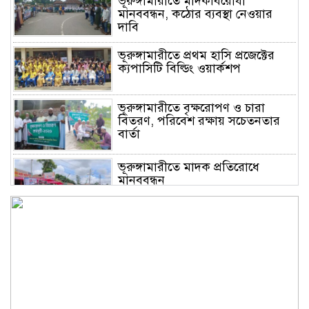
ভূরুঙ্গামারীতে মাদকবিরোধী
মানববন্ধন, কঠোর ব্যবস্থা নেওয়ার
দাবি
ভূরুঙ্গামারীতে প্রথম হাসি প্রজেক্টের
ক্যপাসিটি বিল্ডিং ওয়ার্কশপ
ভূরুঙ্গামারীতে বৃক্ষরোপণ ও চারা
বিতরণ, পরিবেশ রক্ষায় সচেতনতার
বার্তা
ভূরুঙ্গামারীতে মাদক প্রতিরোধে
মানববন্ধন
ভূরুঙ্গামারীতে ১৭৪০ মিটার অবৈধ
চায়না দুয়ারী জাল জব্দ করে ধ্বংস
করল প্রশাসন