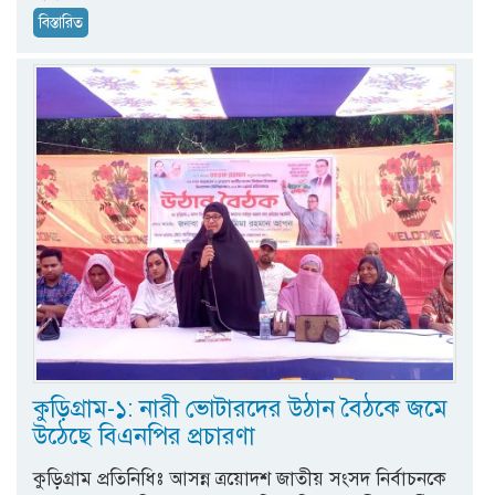
বিস্তারিত
কুড়িগ্রাম-১: নারী ভোটারদের উঠান বৈঠকে জমে
উঠেছে বিএনপির প্রচারণা
কুড়িগ্রাম প্রতিনিধিঃ আসন্ন ত্রয়োদশ জাতীয় সংসদ নির্বাচনকে