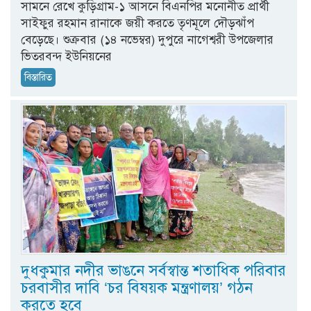
সামনে রেখে কুড়িগ্রাম-১ আসনে বিএনপির মনোনীত প্রার্থী
সাইফুর রহমান রানাকে জয়ী করতে তৃণমূলে দৌড়ঝাঁপ
বেড়েছে। শুক্রবার (১৪ নভেম্বর) দুপুরে নাগেশ্বরী উপজেলার
ভিতরবন্দ ইউনিয়নের
বিস্তারিত
দুধকুমার নদীর ভাঙনে সর্বস্বান্ত শতাধিক পরিবার
চরবাসীর দাবি ‘চর বিষয়ক মন্ত্রণালয়’ গঠন
করতে হবে