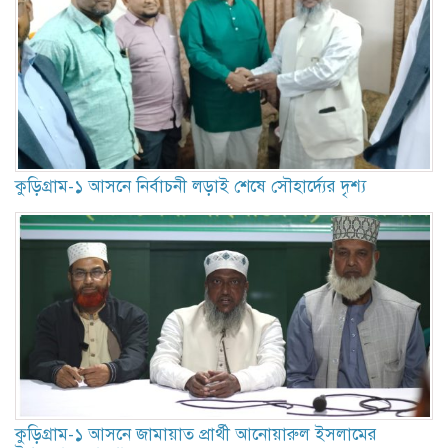
কুড়িগ্রাম-১ আসনে নির্বাচনী লড়াই শেষে সৌহার্দ্যের দৃশ্য
কুড়িগ্রাম-১ আসনে জামায়াত প্রার্থী আনোয়ারুল ইসলামের