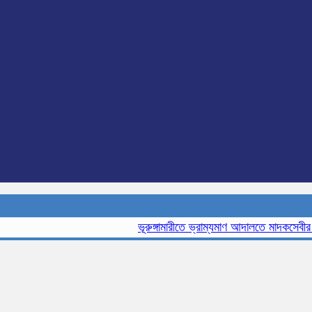
ভূরুঙ্গামারীতে ভ্রাম্যমাণ আদালতে মাদকসেবীর এক ম