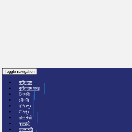
Toggle navigation
কুড়িগ্রাম
কুড়িগ্রাম সদর
চিলমারী
রৌমারী
রাজিবপুর
উলিপুর
নাগেশ্বরী
ফুলবাড়ী
ভুরুঙ্গামারী