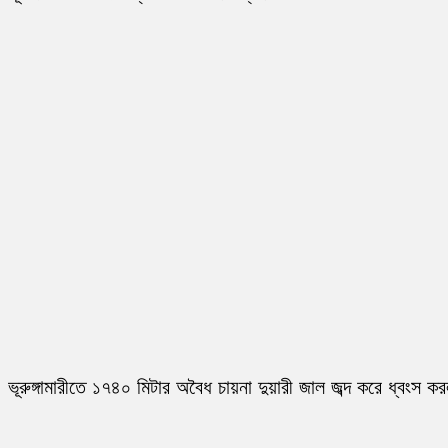
ভূরুঙ্গামারীতে ১৭৪০ মিটার অবৈধ চায়না দুয়ারী জাল জব্দ করে ধ্বংস ক