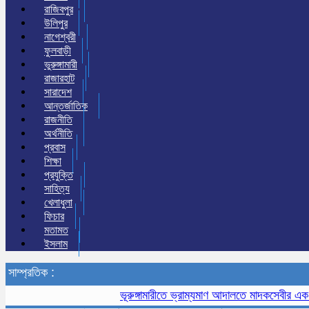
রাজিবপুর
উলিপুর
নাগেশ্বরী
ফুলবাড়ী
ভুরুঙ্গামারী
রাজারহাট
সারাদেশ
আন্তর্জাতিক
রাজনীতি
অর্থনীতি
প্রবাস
শিক্ষা
প্রযুক্তি
সাহিত্য
খেলাধুলা
ফিচার
মতামত
ইসলাম
সাম্প্রতিক :
ভূরুঙ্গামারীতে ভ্রাম্যমাণ আদালতে মাদকসেবীর এক মাসে