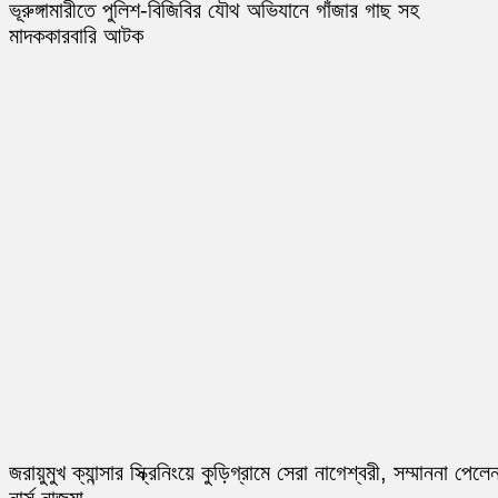
ভূরুঙ্গামারীতে পুলিশ-বিজিবির যৌথ অভিযানে গাঁজার গাছ সহ
মাদককারবারি আটক
জরায়ুমুখ ক্যান্সার স্ক্রিনিংয়ে কুড়িগ্রামে সেরা নাগেশ্বরী, সম্মাননা পেলে