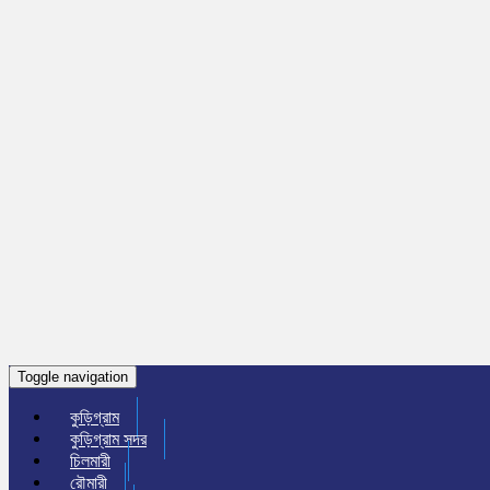
Toggle navigation
কুড়িগ্রাম
কুড়িগ্রাম সদর
চিলমারী
রৌমারী