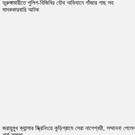
ভূরুঙ্গামারীতে পুলিশ-বিজিবির যৌথ অভিযানে গাঁজার গাছ সহ
মাদককারবারি আটক
জরায়ুমুখ ক্যান্সার স্ক্রিনিংয়ে কুড়িগ্রামে সেরা নাগেশ্বরী, সম্মাননা পেলে