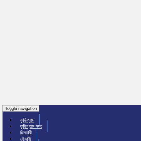
Toggle navigation
কুড়িগ্রাম
কুড়িগ্রাম সদর
চিলমারী
রৌমারী