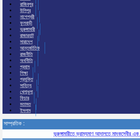
রাজিবপুর
উলিপুর
নাগেশ্বরী
ফুলবাড়ী
ভুরুঙ্গামারী
রাজারহাট
সারাদেশ
আন্তর্জাতিক
রাজনীতি
অর্থনীতি
প্রবাস
শিক্ষা
প্রযুক্তি
সাহিত্য
খেলাধুলা
ফিচার
মতামত
ইসলাম
সাম্প্রতিক :
ভূরুঙ্গামারীতে ভ্রাম্যমাণ আদালতে মাদকসেবীর এক মাসের 