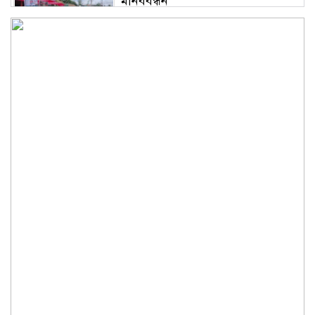
মানববন্ধন
ভূরুঙ্গামারীতে ১৭৪০ মিটার অবৈধ
চায়না দুয়ারী জাল জব্দ করে ধ্বংস
করল প্রশাসন
ভূরুঙ্গামারীতে পুলিশ-বিজিবির যৌথ
অভিযানে গাঁজার গাছ সহ
মাদককারবারি আটক
জরায়ুমুখ ক্যান্সার স্ক্রিনিংয়ে কুড়িগ্রামে
সেরা নাগেশ্বরী, সম্মাননা পেলেন নার্স
নাজমা