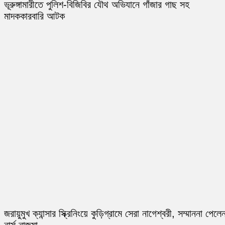
ভূরুঙ্গামারীতে পুলিশ-বিজিবির যৌথ অভিযানে গাঁজার গাছ সহ
মাদককারবারি আটক
জরায়ুমুখ ক্যান্সার স্ক্রিনিংয়ে কুড়িগ্রামে সেরা নাগেশ্বরী, সম্মাননা পেলে