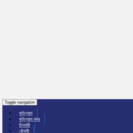
Toggle navigation
কুড়িগ্রাম
কুড়িগ্রাম সদর
চিলমারী
রৌমারী