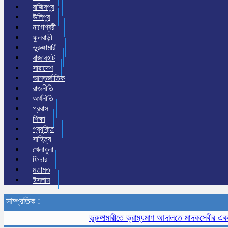
রাজিবপুর
উলিপুর
নাগেশ্বরী
ফুলবাড়ী
ভুরুঙ্গামারী
রাজারহাট
সারাদেশ
আন্তর্জাতিক
রাজনীতি
অর্থনীতি
প্রবাস
শিক্ষা
প্রযুক্তি
সাহিত্য
খেলাধুলা
ফিচার
মতামত
ইসলাম
সাম্প্রতিক :
ভূরুঙ্গামারীতে ভ্রাম্যমাণ আদালতে মাদকসেবীর এক মাসের 