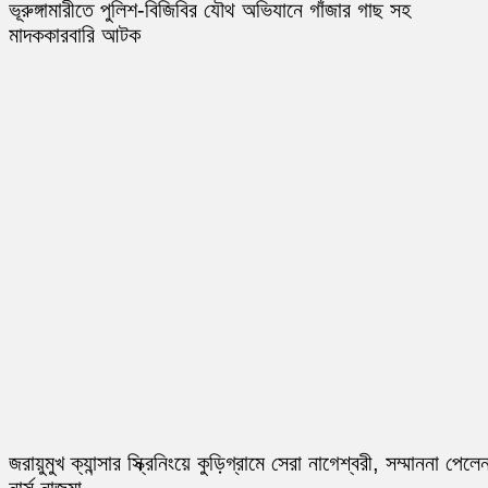
ভূরুঙ্গামারীতে পুলিশ-বিজিবির যৌথ অভিযানে গাঁজার গাছ সহ
মাদককারবারি আটক
জরায়ুমুখ ক্যান্সার স্ক্রিনিংয়ে কুড়িগ্রামে সেরা নাগেশ্বরী, সম্মাননা পেলে