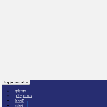
Toggle navigation
কুড়িগ্রাম
কুড়িগ্রাম সদর
চিলমারী
রৌমারী