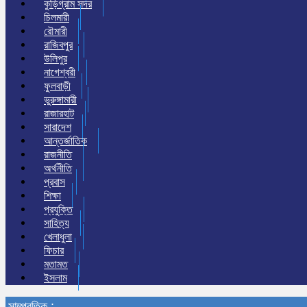
কুড়িগ্রাম সদর
চিলমারী
রৌমারী
রাজিবপুর
উলিপুর
নাগেশ্বরী
ফুলবাড়ী
ভুরুঙ্গামারী
রাজারহাট
সারাদেশ
আন্তর্জাতিক
রাজনীতি
অর্থনীতি
প্রবাস
শিক্ষা
প্রযুক্তি
সাহিত্য
খেলাধুলা
ফিচার
মতামত
ইসলাম
সাম্প্রতিক :