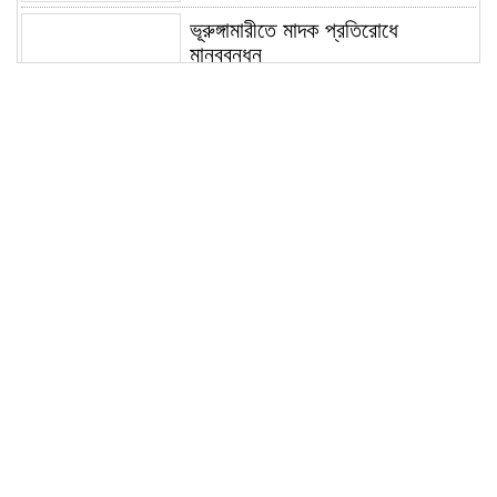
ভূরুঙ্গামারীতে মাদক প্রতিরোধে
মানববন্ধন
ভূরুঙ্গামারীতে ১৭৪০ মিটার অবৈধ চায়না
দুয়ারী জাল জব্দ করে ধ্বংস করল প্রশাসন
ভূরুঙ্গামারীতে পুলিশ-বিজিবির যৌথ
অভিযানে গাঁজার গাছ সহ মাদককারবারি
আটক
জরায়ুমুখ ক্যান্সার স্ক্রিনিংয়ে কুড়িগ্রামে
সেরা নাগেশ্বরী, সম্মাননা পেলেন নার্স