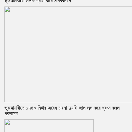
ভূরুঙ্গামারীতে মাদক প্রতিরোধে মানববন্ধন
ভূরুঙ্গামারীতে ১৭৪০ মিটার অবৈধ চায়না দুয়ারী জাল জব্দ করে ধ্বংস করল
প্রশাসন