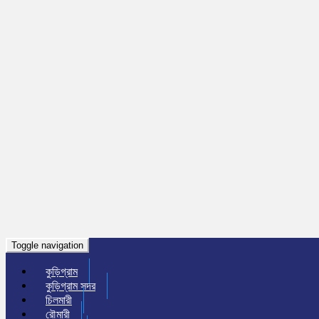
Toggle navigation
কুড়িগ্রাম
কুড়িগ্রাম সদর
চিলমারী
রৌমারী