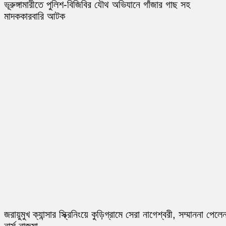
ভূরুঙ্গামারীতে পুলিশ-বিজিবির যৌথ অভিযানে গাঁজার গাছ সহ
মাদককারবারি আটক
জরায়ুমুখ ক্যান্সার স্ক্রিনিংয়ে কুড়িগ্রামে সেরা নাগেশ্বরী, সম্মাননা পেলে