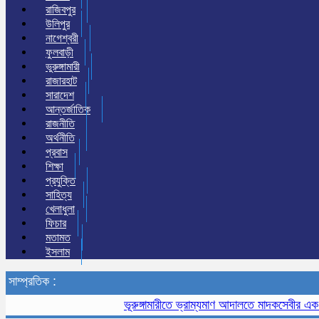
রাজিবপুর
উলিপুর
নাগেশ্বরী
ফুলবাড়ী
ভুরুঙ্গামারী
রাজারহাট
সারাদেশ
আন্তর্জাতিক
রাজনীতি
অর্থনীতি
প্রবাস
শিক্ষা
প্রযুক্তি
সাহিত্য
খেলাধুলা
ফিচার
মতামত
ইসলাম
সাম্প্রতিক :
ভূরুঙ্গামারীতে ভ্রাম্যমাণ আদালতে মাদকসেবীর এক মাসের 