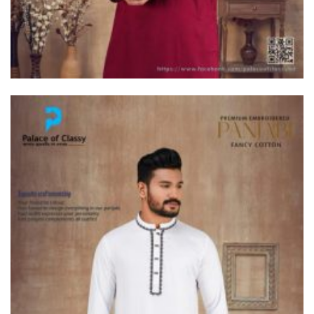
দুধকুমার নদে সাঁড়াশি অভিযান, জব্দ ২
হাজার ৫০০ মিটার চায়না জাল
ভূরুঙ্গামারীতে ভারতীয় গরু সহ ৩
যুবক গ্রেপ্তার