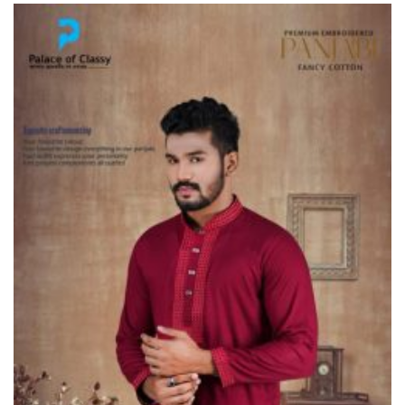
ভূরুঙ্গামারীতে ১৭৪০ মিটার অবৈধ
চায়না দুয়ারী জাল জব্দ করে ধ্বংস
করল প্রশাসন
ভূরুঙ্গামারীতে পুলিশ-বিজিবির যৌথ
অভিযানে গাঁজার গাছ সহ
মাদককারবারি আটক
জরায়ুমুখ ক্যান্সার স্ক্রিনিংয়ে কুড়িগ্রামে
সেরা নাগেশ্বরী, সম্মাননা পেলেন নার্স
নাজমা