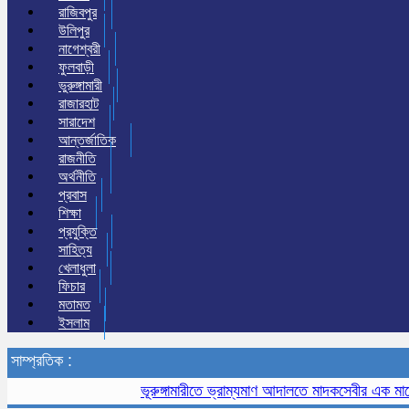
রাজিবপুর
উলিপুর
নাগেশ্বরী
ফুলবাড়ী
ভুরুঙ্গামারী
রাজারহাট
সারাদেশ
আন্তর্জাতিক
রাজনীতি
অর্থনীতি
প্রবাস
শিক্ষা
প্রযুক্তি
সাহিত্য
খেলাধুলা
ফিচার
মতামত
ইসলাম
সাম্প্রতিক :
ভূরুঙ্গামারীতে ভ্রাম্যমাণ আদালতে মাদকসেবীর এক মাসের কার