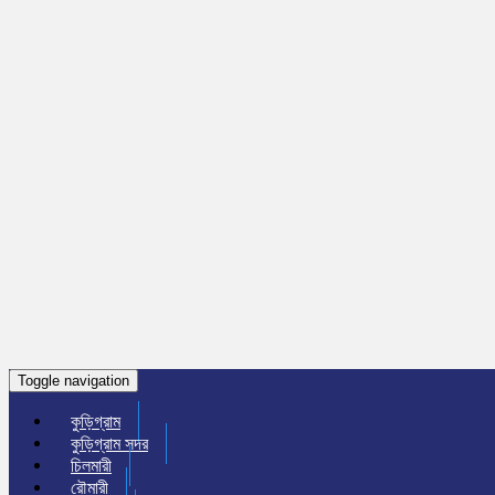
Toggle navigation
কুড়িগ্রাম
কুড়িগ্রাম সদর
চিলমারী
রৌমারী