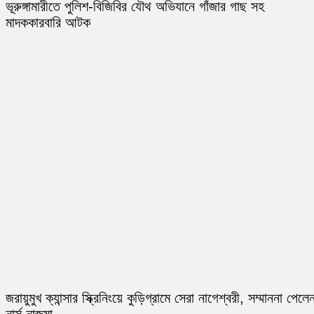
ভূরুঙ্গামারীতে পুলিশ-বিজিবির যৌথ অভিযানে গাঁজার গাছ সহ
মাদককারবারি আটক
জরায়ুমুখ ক্যান্সার স্ক্রিনিংয়ে কুড়িগ্রামে সেরা নাগেশ্বরী, সম্মাননা পেলে