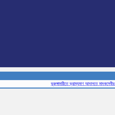
ভূরুঙ্গামারীতে ভ্রাম্যমাণ আদালতে মাদকসেবীর এক ম