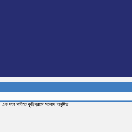
 এক দফা দাবিতে কুড়িগ্রামে সংলাপ অনুষ্ঠিত