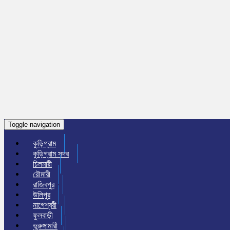
Toggle navigation
কুড়িগ্রাম
কুড়িগ্রাম সদর
চিলমারী
রৌমারী
রাজিবপুর
উলিপুর
নাগেশ্বরী
ফুলবাড়ী
ভুরুঙ্গামারী