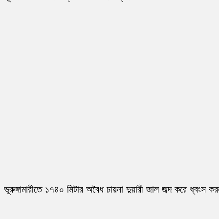
ভূরুঙ্গামারীতে ১৭৪০ মিটার অবৈধ চায়না দুয়ারী জাল জব্দ করে ধ্বংস ক