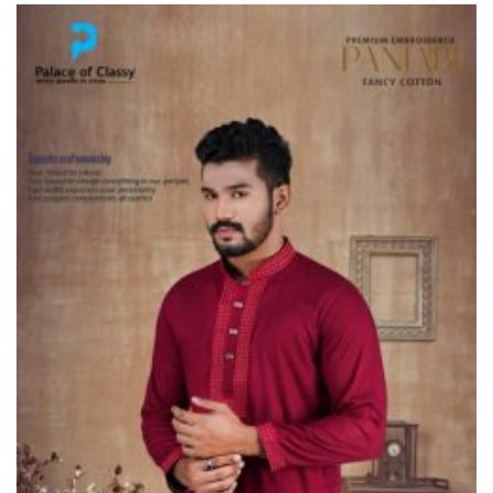
ভূরুঙ্গামারীতে ১৭৪০ মিটার অবৈধ
চায়না দুয়ারী জাল জব্দ করে ধ্বংস
করল প্রশাসন
ভূরুঙ্গামারীতে পুলিশ-বিজিবির যৌথ
অভিযানে গাঁজার গাছ সহ
মাদককারবারি আটক
জরায়ুমুখ ক্যান্সার স্ক্রিনিংয়ে কুড়িগ্রামে
সেরা নাগেশ্বরী, সম্মাননা পেলেন নার্স
নাজমা