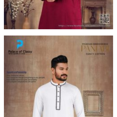
দুধকুমার নদে সাঁড়াশি অভিযান, জব্দ ২
হাজার ৫০০ মিটার চায়না জাল
ভূরুঙ্গামারীতে ভারতীয় গরু সহ ৩
যুবক গ্রেপ্তার