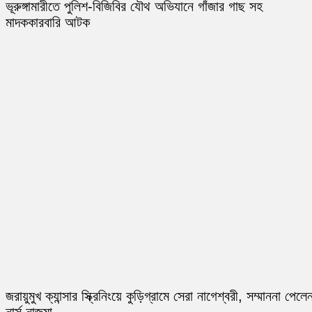
ভূরুঙ্গামারীতে পুলিশ-বিজিবির যৌথ অভিযানে গাঁজার গাছ সহ
মাদককারবারি আটক
জরায়ুমুখ ক্যান্সার স্ক্রিনিংয়ে কুড়িগ্রামে সেরা নাগেশ্বরী, সম্মাননা পেলে