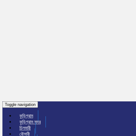
Toggle navigation
কুড়িগ্রাম
কুড়িগ্রাম সদর
চিলমারী
রৌমারী