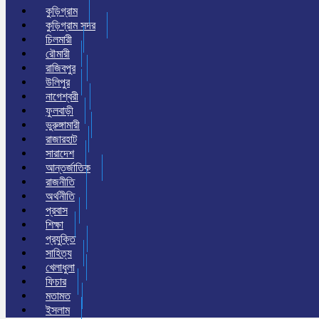
কুড়িগ্রাম
কুড়িগ্রাম সদর
চিলমারী
রৌমারী
রাজিবপুর
উলিপুর
নাগেশ্বরী
ফুলবাড়ী
ভুরুঙ্গামারী
রাজারহাট
সারাদেশ
আন্তর্জাতিক
রাজনীতি
অর্থনীতি
প্রবাস
শিক্ষা
প্রযুক্তি
সাহিত্য
খেলাধুলা
ফিচার
মতামত
ইসলাম