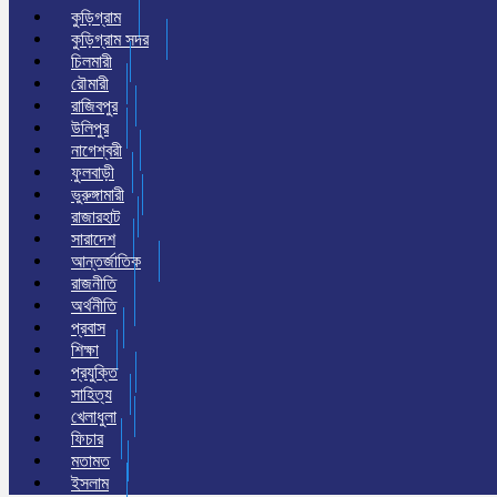
কুড়িগ্রাম
কুড়িগ্রাম সদর
চিলমারী
রৌমারী
রাজিবপুর
উলিপুর
নাগেশ্বরী
ফুলবাড়ী
ভুরুঙ্গামারী
রাজারহাট
সারাদেশ
আন্তর্জাতিক
রাজনীতি
অর্থনীতি
প্রবাস
শিক্ষা
প্রযুক্তি
সাহিত্য
খেলাধুলা
ফিচার
মতামত
ইসলাম