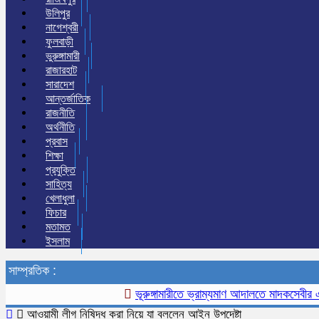
উলিপুর
নাগেশ্বরী
ফুলবাড়ী
ভুরুঙ্গামারী
রাজারহাট
সারাদেশ
আন্তর্জাতিক
রাজনীতি
অর্থনীতি
প্রবাস
শিক্ষা
প্রযুক্তি
সাহিত্য
খেলাধুলা
ফিচার
মতামত
ইসলাম
সাম্প্রতিক :
ভূরুঙ্গামারীতে ভ্রাম্যমাণ আদালতে মাদকসেবীর এক মাস
আওয়ামী লীগ নিষিদ্ধ করা নিয়ে যা বললেন আইন উপদেষ্টা