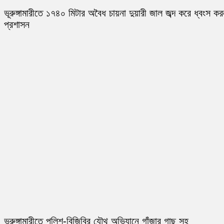
ভূরুঙ্গামারীতে ১৭৪০ মিটার অবৈধ চায়না দুয়ারী জাল জব্দ করে ধ্বংস ক
প্রশাসন
ভূরুঙ্গামারীতে পুলিশ-বিজিবির যৌথ অভিযানে গাঁজার গাছ সহ