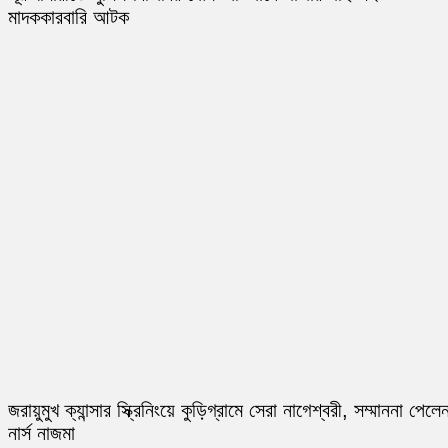
মাদককারবারি আটক
জরায়ুমুখ ক্যান্সার স্ক্রিনিংয়ে কুড়িগ্রামে সেরা নাগেশ্বরী, সম্মাননা পেলে
নার্স নাজমা