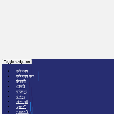
Toggle navigation
কুড়িগ্রাম
কুড়িগ্রাম সদর
চিলমারী
রৌমারী
রাজিবপুর
উলিপুর
নাগেশ্বরী
ফুলবাড়ী
ভুরুঙ্গামারী