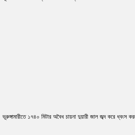
ভূরুঙ্গামারীতে ১৭৪০ মিটার অবৈধ চায়না দুয়ারী জাল জব্দ করে ধ্বংস ক