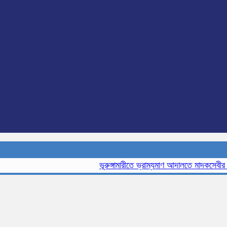
ভূরুঙ্গামারীতে ভ্রাম্যমাণ আদালতে মাদকসেবীর এক ম